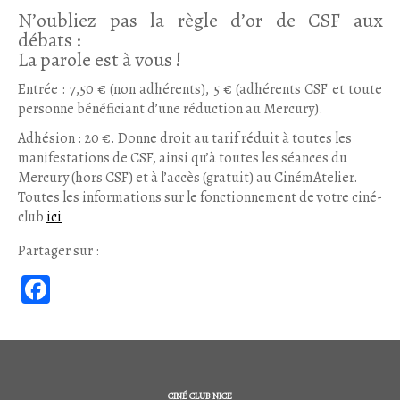
N’oubliez pas la règle d’or de CSF aux
débats :
La parole est à vous !
Entrée : 7,50 € (non adhérents), 5 € (adhérents CSF et toute
personne bénéficiant d’une réduction au Mercury).
Adhésion : 20 €. Donne droit au tarif réduit à toutes les
manifestations de CSF, ainsi qu’à toutes les séances du
Mercury (hors CSF) et à l’accès (gratuit) au CinémAtelier.
Toutes les informations sur le fonctionnement de votre ciné-
club
ici
Partager sur :
Fa
ce
b
oo
CINÉ CLUB NICE