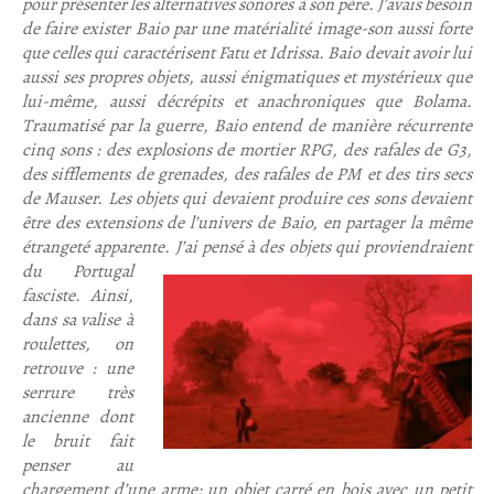
pour présenter les alternatives sonores à son père. J’avais besoin
de faire exister Baio par une matérialité image-son aussi forte
que celles qui caractérisent Fatu et Idrissa. Baio devait avoir lui
aussi ses propres objets, aussi énigmatiques et mystérieux que
lui-même, aussi décrépits et anachroniques que Bolama.
Traumatisé par la guerre, Baio entend de manière récurrente
cinq sons : des explosions de mortier RPG, des rafales de G3,
des sifflements de grenades, des rafales de PM et des tirs secs
de Mauser. Les objets qui devaient produire ces sons devaient
être des extensions de l’univers de Baio, en partager la même
étrangeté apparente.
J’ai pensé à des objets qui proviendraient
du Portugal
fasciste. Ainsi,
dans sa valise à
roulettes, on
retrouve : une
serrure très
ancienne dont
le bruit fait
penser au
chargement d’une arme; un objet carré en bois avec un petit