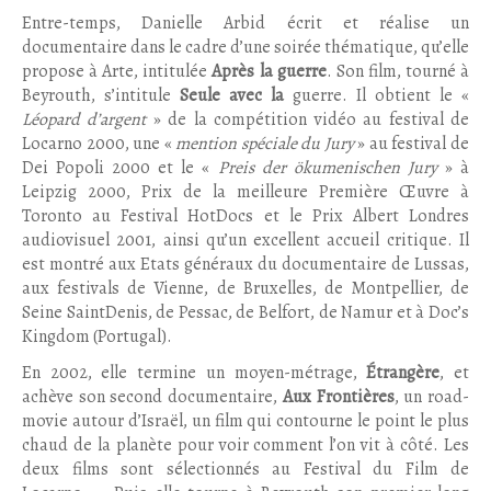
Entre-temps, Danielle Arbid écrit et réalise un
documentaire dans le cadre d’une soirée thématique, qu’elle
propose à Arte, intitulée
Après la guerre
. Son film, tourné à
Beyrouth, s’intitule
Seule avec la
guerre. Il obtient le «
Léopard d’argent
» de la compétition vidéo au festival de
Locarno 2000, une «
mention spéciale du Jury
» au festival de
Dei Popoli 2000 et le «
Preis der ökumenischen Jury
» à
Leipzig 2000, Prix de la meilleure Première Œuvre à
Toronto au Festival HotDocs et le Prix Albert Londres
audiovisuel 2001, ainsi qu’un excellent accueil critique. Il
est montré aux Etats généraux du documentaire de Lussas,
aux festivals de Vienne, de Bruxelles, de Montpellier, de
Seine SaintDenis, de Pessac, de Belfort, de Namur et à Doc’s
Kingdom (Portugal).
En 2002, elle termine un moyen-métrage,
Étrangère
, et
achève son second documentaire,
Aux Frontières
, un road-
movie autour d’Israël, un film qui contourne le point le plus
chaud de la planète pour voir comment l’on vit à côté. Les
deux films sont sélectionnés au Festival du Film de