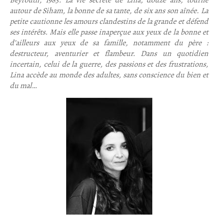
Beyrouth, 1983. La vie secrète de Lina, douze ans, tourne
autour de Siham, la bonne de sa tante, de six ans son aînée. La
petite cautionne les amours clandestins de la grande et défend
ses intérêts. Mais elle passe inaperçue aux yeux de la bonne et
d’ailleurs aux yeux de sa famille, notamment du père :
destructeur, aventurier et flambeur. Dans un quotidien
incertain, celui de la guerre, des passions et des frustrations,
Lina accède au monde des adultes, sans conscience du bien et
du mal…