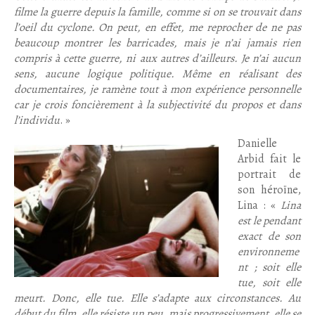
filme la guerre depuis la famille, comme si on se trouvait dans
l’oeil du cyclone. On peut, en effet, me reprocher de ne pas
beaucoup montrer les barricades, mais je n’ai jamais rien
compris à cette guerre, ni aux autres d’ailleurs. Je n’ai aucun
sens, aucune logique politique. Même en réalisant des
documentaires, je ramène tout à mon expérience personnelle
car je crois foncièrement à la subjectivité du propos et dans
l’individu
. »
Danielle
Arbid fait le
portrait de
son héroïne,
Lina : «
Lina
est le pendant
exact de son
environneme
nt ; soit elle
tue, soit elle
meurt. Donc, elle tue. Elle s’adapte aux circonstances. Au
début du film, elle résiste un peu, mais progressivement, elle se