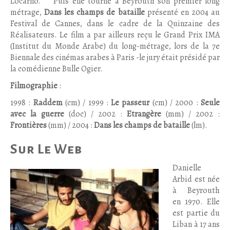
Locarno. Puis elle tourne à Beyrouth son premier long
métrage,
Dans les champs de bataille
présenté en 2004 au
Festival de Cannes, dans le cadre de la Quinzaine des
Réalisateurs. Le film a par ailleurs reçu le Grand Prix IMA
(Institut du Monde Arabe) du long-métrage, lors de la 7e
Biennale des cinémas arabes à Paris -le jury était présidé par
la comédienne Bulle Ogier.
Filmographie
:
1998 :
Raddem
(cm) / 1999 :
Le passeur
(cm) / 2000 :
Seule
avec la guerre
(doc) / 2002 :
Etrangère
(mm) / 2002 :
Frontières
(mm) / 2004 :
Dans les champs de bataille
(lm).
Sur Le Web
Danielle
Arbid est née
à Beyrouth
en 1970. Elle
est partie du
Liban à 17 ans