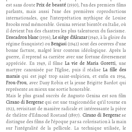
est sans doute
Prix de beauté
(1930), l’un des premiers films
parlants, mais aussi l’une des premières coproductions
internationales, que l’interprétation mythique de Louise
Brooks rend mémorable. Genina revient bientôt en Italie, où
il devient l’un des chantres les plus talentueux du fascisme.
L’escadron blanc
(1936),
Le siège d’Alcazar
(1940, à la gloire du
régime franquiste) ou
Bengasi
(1942) sont des oeuvres d’une
bonne facture, malgré leur contenu idéologique. Après la
guerre, il reprend sa carrière avec une fortune diversement
appréciée. En 1949, il filme
La vie de Maria Goretti
, une
martyre canonisée par l’Eglise, puis il réalise
La fille des
marais
qui est jugé trop saint-sulpicien, et enfin en 1954,
Frou-Frou
, avec Dany Robin et la jeune Brigitte Bardot qui
représente au mieux une sortie honorable.
Mais le plus grand succès de Augusto Genina est son film
Cirano di Bergerac
qui est une tragicomédie qu’il tourne en
1923, revisitant de manière radicale et intéressante la pièce
de théâtre d’Edmond Rostand (1897).
Cirano di Bergerac
se
distingue des films de l’époque par sa colorisation à la main
sur l’intégralité de la pellicule. La technique utilisée,
le