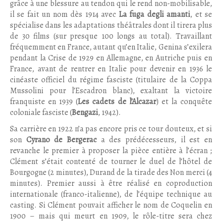
grâce à une blessure au tendon qui le rend non-mobilisable,
il se fait un nom dès 1914 avec
La fuga degli amanti
, et se
spécialise dans les adaptations théâtrales dont il tirera plus
de 30 films (sur presque 100 longs au total). Travaillant
fréquemment en France, autant qu’en Italie, Genina s’exilera
pendant la Crise de 1929 en Allemagne, en Autriche puis en
France, avant de rentrer en Italie pour devenir en 1936 le
cinéaste officiel du régime fasciste (titulaire de la Coppa
Mussolini pour l’Escadron blanc), exaltant la victoire
franquiste en 1939 (
Les cadets de l’Alcazar
) et la conquête
coloniale fasciste (
Bengazi
, 1942).
Sa carrière en 1922 n’a pas encore pris ce tour douteux, et si
son
Cyrano de Bergerac
a des prédécesseurs, il est en
revanche le premier à proposer la pièce entière à l’écran ;
Clément s’était contenté de tourner le duel de l’hôtel de
Bourgogne (2 minutes), Durand de la tirade des Non merci (4
minutes). Premier aussi à être réalisé en coproduction
internationale (franco-italienne), de l’équipe technique au
casting. Si Clément pouvait afficher le nom de Coquelin en
1900 – mais qui meurt en 1909, le rôle-titre sera chez