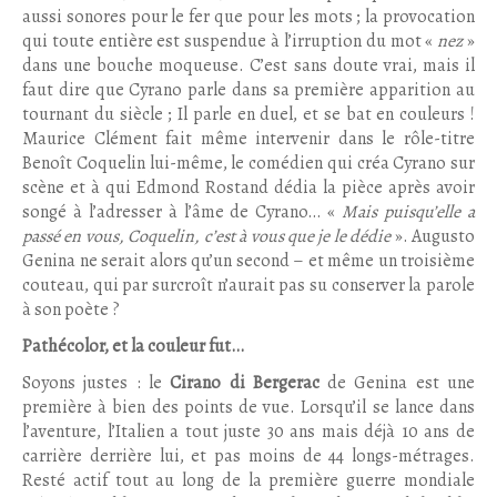
aussi sonores pour le fer que pour les mots ; la provocation
qui toute entière est suspendue à l’irruption du mot «
nez
»
dans une bouche moqueuse. C’est sans doute vrai, mais il
faut dire que Cyrano parle dans sa première apparition au
tournant du siècle ; Il parle en duel, et se bat en couleurs !
Maurice Clément fait même intervenir dans le rôle-titre
Benoît Coquelin lui-même, le comédien qui créa Cyrano sur
scène et à qui Edmond Rostand dédia la pièce après avoir
songé à l’adresser à l’âme de Cyrano… «
Mais puisqu’elle a
passé en vous, Coquelin, c’est à vous que je le dédie
». Augusto
Genina ne serait alors qu’un second – et même un troisième
couteau, qui par surcroît n’aurait pas su conserver la parole
à son poète ?
Pathécolor, et la couleur fut…
Soyons justes : le
Cirano di Bergerac
de Genina est une
première à bien des points de vue. Lorsqu’il se lance dans
l’aventure, l’Italien a tout juste 30 ans mais déjà 10 ans de
carrière derrière lui, et pas moins de 44 longs-métrages.
Resté actif tout au long de la première guerre mondiale