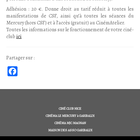
Adhésion : 20 €. Donne droit au tarif réduit à toutes les
manifestations de CSF, ainsi qu’à toutes les séances du
Mercury (hors CSF) et à l’accès (gratuit) au CinémAtelier.
Toutes les informations sur le fonctionnement de votre ciné-
club
ici
Partager sur :
Fa
ce
b
oo
k
CINÉ CLUB NICE
CINÉMA LE MERCURY à GARIBALDI
CINÉMA MJC MAGNAN
MAISON DES ASSO GARIBALDI