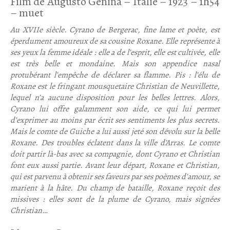
Film de Augusto Genina – Italie – 1923 – 1h54
– muet
Au XVIIe siècle. Cyrano de Bergerac, fine lame et poète, est
éperdument amoureux de sa cousine Roxane. Elle représente à
ses yeux la femme idéale : elle a de l’esprit, elle est cultivée, elle
est très belle et mondaine. Mais son appendice nasal
protubérant l’empêche de déclarer sa flamme. Pis : l’élu de
Roxane est le fringant mousquetaire Christian de Neuvillette,
lequel n’a aucune disposition pour les belles lettres. Alors,
Cyrano lui offre galamment son aide, ce qui lui permet
d’exprimer au moins par écrit ses sentiments les plus secrets.
Mais le comte de Guiche a lui aussi jeté son dévolu sur la belle
Roxane. Des troubles éclatent dans la ville d’Arras. Le comte
doit partir là-bas avec sa compagnie, dont Cyrano et Christian
font eux aussi partie. Avant leur départ, Roxane et Christian,
qui est parvenu à obtenir ses faveurs par ses poèmes d’amour, se
marient à la hâte. Du champ de bataille, Roxane reçoit des
missives : elles sont de la plume de Cyrano, mais signées
Christian…