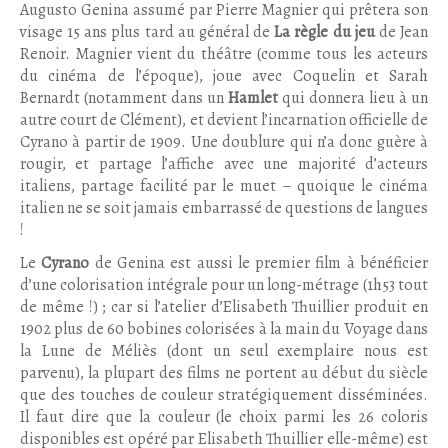
Augusto Genina assumé par Pierre Magnier qui prêtera son
visage 15 ans plus tard au général de
La règle du jeu
de Jean
Renoir. Magnier vient du théâtre (comme tous les acteurs
du cinéma de l’époque), joue avec Coquelin et Sarah
Bernardt (notamment dans un
Hamlet
qui donnera lieu à un
autre court de Clément), et devient l’incarnation officielle de
Cyrano à partir de 1909. Une doublure qui n’a donc guère à
rougir, et partage l’affiche avec une majorité d’acteurs
italiens, partage facilité par le muet – quoique le cinéma
italien ne se soit jamais embarrassé de questions de langues
!
Le
Cyrano
de Genina est aussi le premier film à bénéficier
d’une colorisation intégrale pour un long-métrage (1h53 tout
de même !) ; car si l’atelier d’Elisabeth Thuillier produit en
1902 plus de 60 bobines colorisées à la main du Voyage dans
la Lune de Méliès (dont un seul exemplaire nous est
parvenu), la plupart des films ne portent au début du siècle
que des touches de couleur stratégiquement disséminées.
Il faut dire que la couleur (le choix parmi les 26 coloris
disponibles est opéré par Elisabeth Thuillier elle-même) est