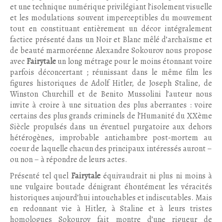
et une technique numérique privilégiant l’isolement visuelle
et les modulations souvent imperceptibles du mouvement
tout en constituant entièrement un décor intégralement
factice présenté dans un Noir et Blanc mêlé d’archaïsme et
de beauté marmoréenne Alexandre Sokourov nous propose
avec
Fairytale
un long métrage pour le moins étonnant voire
parfois déconcertant ; réunissant dans le même film les
figures historiques de Adolf Hitler, de Joseph Staline, de
Winston Churchill et de Benito Mussolini l’auteur nous
invite à croire à une situation des plus aberrantes : voire
certains des plus grands criminels de l’Humanité du XXème
Siècle propulsés dans un éventuel purgatoire aux dehors
hétérogènes, improbable antichambre post-mortem au
coeur de laquelle chacun des principaux intéressés auront –
ou non – à répondre de leurs actes.
Présenté tel quel
Fairytale
équivaudrait ni plus ni moins à
une vulgaire boutade dénigrant éhontément les véracités
historiques aujourd’hui intouchables et indiscutables. Mais
en redonnant vie à Hitler, à Staline et à leurs tristes
homologues Sokourov fait montre d’une rigueur de