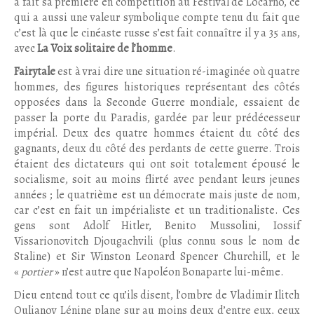
a fait sa première en compétition au Festival de Locarno, ce
qui a aussi une valeur symbolique compte tenu du fait que
c’est là que le cinéaste russe s’est fait connaître il y a 35 ans,
avec
La Voix solitaire de l’homme
.
Fairytale
est à vrai dire une situation ré-imaginée où quatre
hommes, des figures historiques représentant des côtés
opposées dans la Seconde Guerre mondiale, essaient de
passer la porte du Paradis, gardée par leur prédécesseur
impérial. Deux des quatre hommes étaient du côté des
gagnants, deux du côté des perdants de cette guerre. Trois
étaient des dictateurs qui ont soit totalement épousé le
socialisme, soit au moins flirté avec pendant leurs jeunes
années ; le quatrième est un démocrate mais juste de nom,
car c’est en fait un impérialiste et un traditionaliste. Ces
gens sont Adolf Hitler, Benito Mussolini, Iossif
Vissarionovitch Djougachvili (plus connu sous le nom de
Staline) et Sir Winston Leonard Spencer Churchill, et le
«
portier
» n’est autre que Napoléon Bonaparte lui-même.
Dieu entend tout ce qu’ils disent, l’ombre de Vladimir Ilitch
Oulianov Lénine plane sur au moins deux d’entre eux, ceux