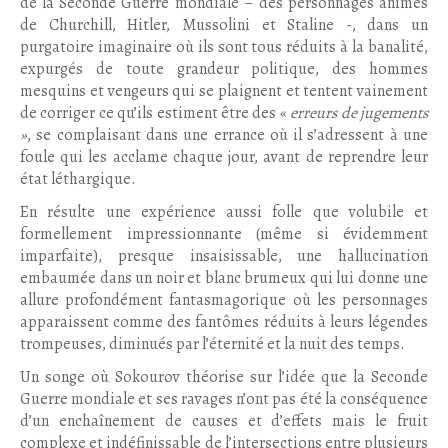
de la Seconde Guerre mondiale – des personnages animés
de Churchill, Hitler, Mussolini et Staline -, dans un
purgatoire imaginaire où ils sont tous réduits à la banalité,
expurgés de toute grandeur politique, des hommes
mesquins et vengeurs qui se plaignent et tentent vainement
de corriger ce qu’ils estiment être des «
erreurs de jugements
»
, se complaisant dans une errance où il s’adressent à une
foule qui les acclame chaque jour, avant de reprendre leur
état léthargique.
En résulte une expérience aussi folle que volubile et
formellement impressionnante (même si évidemment
imparfaite), presque insaisissable, une hallucination
embaumée dans un noir et blanc brumeux qui lui donne une
allure profondément fantasmagorique où les personnages
apparaissent comme des fantômes réduits à leurs légendes
trompeuses, diminués par l’éternité et la nuit des temps.
Un songe où Sokourov théorise sur l’idée que la Seconde
Guerre mondiale et ses ravages n’ont pas été la conséquence
d’un enchaînement de causes et d’effets mais le fruit
complexe et indéfinissable de l’intersections entre plusieurs