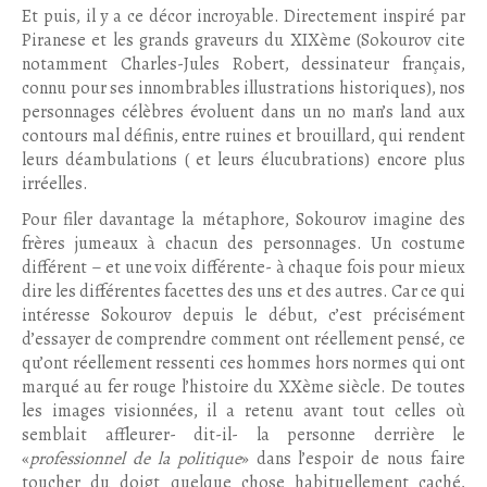
Et puis, il y a ce décor incroyable. Directement inspiré par
Piranese et les grands graveurs du XIXème (Sokourov cite
notamment Charles-Jules Robert, dessinateur français,
connu pour ses innombrables illustrations historiques), nos
personnages célèbres évoluent dans un no man’s land aux
contours mal définis, entre ruines et brouillard, qui rendent
leurs déambulations ( et leurs élucubrations) encore plus
irréelles.
Pour filer davantage la métaphore, Sokourov imagine des
frères jumeaux à chacun des personnages. Un costume
différent – et une voix différente- à chaque fois pour mieux
dire les différentes facettes des uns et des autres. Car ce qui
intéresse Sokourov depuis le début, c’est précisément
d’essayer de comprendre comment ont réellement pensé, ce
qu’ont réellement ressenti ces hommes hors normes qui ont
marqué au fer rouge l’histoire du XXème siècle. De toutes
les images visionnées, il a retenu avant tout celles où
semblait affleurer- dit-il- la personne derrière le
«
professionnel de la politique
» dans l’espoir de nous faire
toucher du doigt quelque chose habituellement caché,