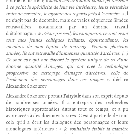
Pour le réalisateur, «
aucun acteur n’aurait jamais pu incarner
à ce point la spécificité de leur vie intérieure, leurs véritables
traits de caractère, le mystère des regards jetés à la caméra
.
»
Il
ne s’agit pas de deepfake, mais de vraies séquences filmées
retravaillées, notamment par un énorme travail
d’étalonnage. «
Je n’étais pas seul, les vainqueurs, ce sont avant
tout mes jeunes collègues brillants, époustouflants, les
membres de mon équipe de tournage. Pendant plusieurs
années, ils ont retravaillé d’immenses quantités d’archives. […]
Ce sont eux qui ont élaboré le système unique de tri d’une
énorme quantité d’images, qui ont créé la technologie
progressive de nettoyage d’images d’archives, celle de
l’isolement des personnages dans ces images…»
, déclare
Alexandre Sokourov.
Alexandre Sokourov portait
Fairytale
dans son esprit depuis
de nombreuses années. Il a entrepris des recherches
historiques approfondies durant tout ce temps, et a pu
avoir accès à des documents rares. C’est à partir de de tout
cela qu’il a écrit les dialogues des personnages et leurs
monologues intérieurs : «
Je souhaitais établir la manière