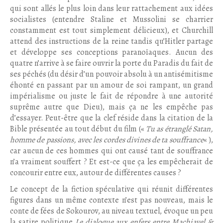
qui sont allés le plus loin dans leur rattachement aux idées
socialistes (entendre Staline et Mussolini se charrier
constamment est tout simplement délicieux), et Churchill
attend des instructions de la reine tandis qu’Hitler partage
et développe ses conceptions paranoïaques. Aucun des
quatre n’arrive à se faire ouvrir la porte du Paradis du fait de
ses péchés (du désir d’un pouvoir absolu à un antisémitisme
éhonté en passant par un amour de soi rampant, un grand
impérialisme ou juste le fait de répondre à une autorité
suprême autre que Dieu), mais ça ne les empêche pas
d’essayer. Peut-être que la clef réside dans la citation de la
Bible présentée au tout début du film («
Tu as étranglé Satan,
homme de passions, avec les cordes divines de ta souffrance
« ),
car aucun de ces hommes qui ont causé tant de souffrance
n’a vraiment souffert ? Et est-ce que ça les empêcherait de
concourir entre eux, autour de différentes causes ?
Le concept de la fiction spéculative qui réunit différentes
figures dans un même contexte n’est pas nouveau, mais le
conte de fées de Sokourov, au niveau textuel, évoque un peu
la satire politique
Le dialogue aux enfers entre Machiavel &