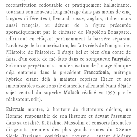
reconstitution redoutable et pratiquement hallucinante,
tournant son nouveau long métrage dans pas moins de cinq
langues différentes (allemand, russe, anglais, italien mais
aussi français, au détour de la figure présentée
sporadiquement par le cinéaste de Napoléon Bonaparte,
ndlr) tout en effaçant pertinemment la barrière séparant
l’archivage de la numérisation, les faits réels de l’imaginaire,
l’Histoire de l’histoire. Il s’agit bel et bien d’un conte de
faits, d’un conte de mé-faits dans ce somptueux
Fairytale
,
Sokourov perpétuant sa modernisation de l’image filmique
déjà entamée dans le précédent
Francofonia
, métrage
hybride citant déjà à maintes reprises Hitler et ses
innombrables exactions (le chancelier allemand étant déjà le
sujet central du superbe
Moloch
réalisé en 1999 par le
réalisateur, ndlr).
Fairytale
montre, à hauteur de dictateurs déchus, un
Homme responsable de son Histoire et devant l’assumer
dans sa totalité. Si Staline, Mussolini et consorts furent les
dirigeants premiers des plus grands crimes du XXème
Siècle (fascisme, soviétisme, nazisme : autant d’idéaux