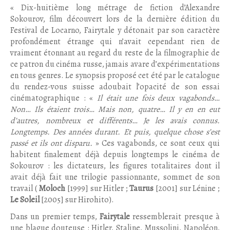
« Dix-huitième long métrage de fiction d’Alexandre
Sokourov, film découvert lors de la dernière édition du
Festival de Locarno, Fairytale y détonait par son caractère
profondément étrange qui n’avait cependant rien de
vraiment étonnant au regard du reste de la filmographie de
ce patron du cinéma russe, jamais avare d’expérimentations
en tous genres. Le synopsis proposé cet été par le catalogue
du rendez-vous suisse adoubait l’opacité de son essai
cinématographique : «
Il était une fois deux vagabonds…
Non… Ils étaient trois… Mais non, quatre… Il y en en eut
d’autres, nombreux et différents… Je les avais connus.
Longtemps. Des années durant. Et puis, quelque chose s’est
passé et ils ont disparu.
» Ces vagabonds, ce sont ceux qui
habitent finalement déjà depuis longtemps le cinéma de
Sokourov : les dictateurs, les figures totalitaires dont il
avait déjà fait une trilogie passionnante, sommet de son
travail (
Moloch
[1999] sur Hitler ;
Taurus
[2001] sur Lénine ;
Le Soleil
[2005] sur Hirohito).
Dans un premier temps,
Fairytale
ressemblerait presque à
une blague douteuse : Hitler, Staline, Mussolini, Napoléon,