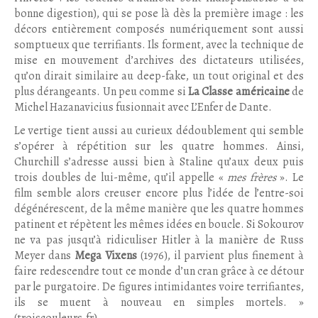
bonne digestion), qui se pose là dès la première image : les
décors entièrement composés numériquement sont aussi
somptueux que terrifiants. Ils forment, avec la technique de
mise en mouvement d’archives des dictateurs utilisées,
qu’on dirait similaire au deep-fake, un tout original et des
plus dérangeants. Un peu comme si
La Classe américaine
de
Michel Hazanavicius fusionnait avec L’Enfer de Dante.
Le vertige tient aussi au curieux dédoublement qui semble
s’opérer à répétition sur les quatre hommes. Ainsi,
Churchill s’adresse aussi bien à Staline qu’aux deux puis
trois doubles de lui-même, qu’il appelle «
mes frères
». Le
film semble alors creuser encore plus l’idée de l’entre-soi
dégénérescent, de la même manière que les quatre hommes
patinent et répètent les mêmes idées en boucle. Si Sokourov
ne va pas jusqu’à ridiculiser Hitler à la manière de Russ
Meyer dans
Mega Vixens
(1976), il parvient plus finement à
faire redescendre tout ce monde d’un cran grâce à ce détour
par le purgatoire. De figures intimidantes voire terrifiantes,
ils se muent à nouveau en simples mortels. »
(troiscouleurs.fr)