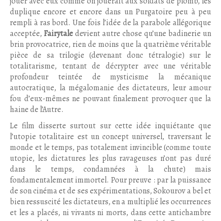
jouer avec eux comme on jouerait aux soldats de plomb, les
duplique encore et encore dans un Purgatoire peu à peu
rempli à ras bord. Une fois l’idée de la parabole allégorique
acceptée,
Fairytale
devient autre chose qu’une badinerie un
brin provocatrice, rien de moins que la quatrième véritable
pièce de sa trilogie (devenant donc tétralogie) sur le
totalitarisme, tentant de décrypter avec une véritable
profondeur teintée de mysticisme la mécanique
autocratique, la mégalomanie des dictateurs, leur amour
fou d’eux-mêmes ne pouvant finalement provoquer que la
haine de l’Autre.
Le film disserte surtout sur cette idée inquiétante que
l’utopie totalitaire est un concept universel, traversant le
monde et le temps, pas totalement invincible (comme toute
utopie, les dictatures les plus ravageuses n’ont pas duré
dans le temps, condamnées à la chute) mais
fondamentalement immortel. Pour preuve : par la puissance
de son cinéma et de ses expérimentations, Sokourov a bel et
bien ressuscité les dictateurs, en a multiplié les occurrences
et les a placés, ni vivants ni morts, dans cette antichambre