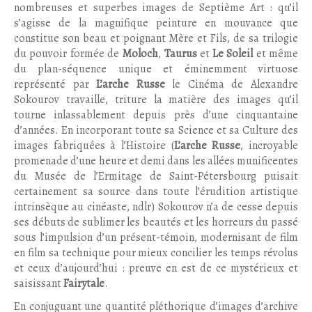
nombreuses et superbes images de Septième Art : qu’il
s’agisse de la magnifique peinture en mouvance que
constitue son beau et poignant Mère et Fils, de sa trilogie
du pouvoir formée de
Moloch
,
Taurus
et
Le Soleil
et même
du plan-séquence unique et éminemment virtuose
représenté par
L’arche Russe
le Cinéma de Alexandre
Sokourov travaille, triture la matière des images qu’il
tourne inlassablement depuis près d’une cinquantaine
d’années. En incorporant toute sa Science et sa Culture des
images fabriquées à l’Histoire (
L’arche Russe
, incroyable
promenade d’une heure et demi dans les allées munificentes
du Musée de l’Ermitage de Saint-Pétersbourg puisait
certainement sa source dans toute l’érudition artistique
intrinsèque au cinéaste, ndlr) Sokourov n’a de cesse depuis
ses débuts de sublimer les beautés et les horreurs du passé
sous l’impulsion d’un présent-témoin, modernisant de film
en film sa technique pour mieux concilier les temps révolus
et ceux d’aujourd’hui : preuve en est de ce mystérieux et
saisissant
Fairytale
.
En conjuguant une quantité pléthorique d’images d’archive