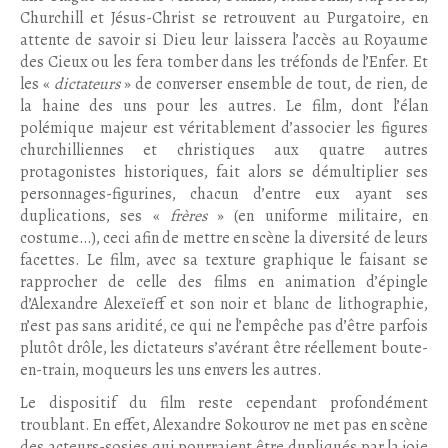
Churchill et Jésus-Christ se retrouvent au Purgatoire, en
attente de savoir si Dieu leur laissera l’accès au Royaume
des Cieux ou les fera tomber dans les tréfonds de l’Enfer. Et
les «
dictateurs
» de converser ensemble de tout, de rien, de
la haine des uns pour les autres. Le film, dont l’élan
polémique majeur est véritablement d’associer les figures
churchilliennes et christiques aux quatre autres
protagonistes historiques, fait alors se démultiplier ses
personnages-figurines, chacun d’entre eux ayant ses
duplications, ses «
frères
» (en uniforme militaire, en
costume…), ceci afin de mettre en scène la diversité de leurs
facettes. Le film, avec sa texture graphique le faisant se
rapprocher de celle des films en animation d’épingle
d’Alexandre Alexeïeff et son noir et blanc de lithographie,
n’est pas sans aridité, ce qui ne l’empêche pas d’être parfois
plutôt drôle, les dictateurs s’avérant être réellement boute-
en-train, moqueurs les uns envers les autres.
Le dispositif du film reste cependant profondément
troublant. En effet, Alexandre Sokourov ne met pas en scène
des acteurs-sosies qui pourraient être dupliqués par la joie