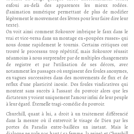
enfoui au-delà des apparences les mieux rodées.
(l’animation numérique permettant de plus de modifier
légèrement le mouvement des lèvres pour leur faire dire leur
texte).
On voit ainsi comment Sokourov imbrique le faux dans le
vrai et vice-versa dans un montage en «poupées russes» qui
nous donne rapidement le tournis. Certains critiques ont
trouvé le processus trop répétitif, mais Sokourov réussit
néanmoins à nous surprendre par de multiples changements
de registre et par l’utilisation de ses décors, avec
notamment les passages où surgissent des foules anonymes,
en vagues successives dans des mouvements de flux et de
reflux d’une plasticité inouïe. Des foules vindicatives qui
montent sans succès à l’assaut du pouvoir alors que les
dictateurs y voient uniquement l’amour infini de leur peuple
à leur égard. Éternelle tragi-comédie du pouvoir.
Churchill, quant à lui, a droit à un traitement différencié
dans la mesure où il entrevoit le visage de Dieu par les
portes du Paradis entre-baillées un instant. Mais le
dialogue ne vole pas haut ( sa femme, la reine) et Churchill