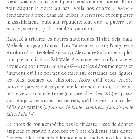
Dieu dans son plus prestigieux costume de guerre. Et se
voit claquer la porte au nez. Voilà nos quatre «
héros
»
condamnés à errer dans les limbes, à ressasser et comploter
inlassablement, oubliant régulièrement que la guerre est
finie et, surtout, qu’ils sont déjà tous morts.
Habitué à triturer les figures historiques (Hitler, déjà, dans
Moloch
en 1999 ; Lénine dans
Taurus
en 2001 ; l’empereur
Hirohito dans
Le Soleil
en 2005), Alexandre Sokourov va plus
loin que jamais dans
Fairytale
. A commencer par l’audace et
l’ironie de son titre («
conte de fées
») et les détournements et
l’humour qu’il se permet de faire sur certaines des figures
les plus honnies de l’histoire. Alors qu’il croit encore
pouvoir parvenir à régner sur le monde entier, Hitler se
retrouve ainsi sur le trône (comprendre : les WC) et passe
son temps à ressasser ses regrets, qu’il tourne comme des
défis des gamins («
J’aurais dû brûler Londres… J’aurais pu le
faire, hein !
»).
Ce choix de ton n’empêche pas le cinéaste russe de donner
ampleur et gravité à son projet (c’est d’ailleurs sans doute
l’inverse : les touches d’humour sont indispensables à sa