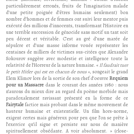
particulièrement erronés, fruits de l’imagination malade
d’une petite poignée d’êtres humains seulement) bon
nombre d’hommes et de femmes ont suivi leur mentor puis
exécuté des millions d’innocents, transformant l’Histoire en
une terrible succession de génocide sans motif un tant soit
peu décent et véritable. C’est au gré d’une marée de
sépulcre et d’une masse informe vouée représenter les
centaines de milliers de victimes sus-citées que Alexandre
Sokourov suggère avec modestie et intelligence toute la
relativité de l’Horreur de la nature humaine. «
Il faudrait tuer
le petit Hitler qui est en chacun de nous »
, songeait le grand
Elem Klimov lors de la sortie de son chef d’oeuvre
Requiem
pour un Massacre
dans le courant des années 1980 : nous
n’aurons du mieux dire au regard du poème morbide mais
paradoxalement ravissant présenté en la forme de ce
Fairytale
factice mais probant dans le même mouvement de
hauteur humaine et existentielle. Un film hors-norme,
exigent certes mais généreux pour peu que l’on se prête à
l’exercice qu’il signe et persiste sur nous de manière
spirituellement obsédante. A voir absolument. » (close-