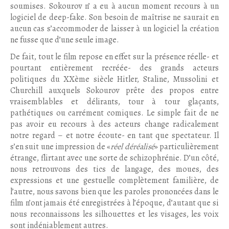
soumises. Sokourov n’ a eu à aucun moment recours à un
logiciel de deep-fake. Son besoin de maîtrise ne saurait en
aucun cas s’accommoder de laisser à un logiciel la création
ne fusse que d’une seule image.
De fait, tout le film repose en effet sur la présence réelle- et
pourtant entièrement recréée- des grands acteurs
politiques du XXème siècle Hitler, Staline, Mussolini et
Churchill auxquels Sokourov prête des propos entre
vraisemblables et délirants, tour à tour glaçants,
pathétiques ou carrément comiques. Le simple fait de ne
pas avoir eu recours à des acteurs change radicalement
notre regard – et notre écoute- en tant que spectateur. Il
s’en suit une impression de «
réel déréalisé
» particulièrement
étrange, flirtant avec une sorte de schizophrénie. D’un côté,
nous retrouvons des tics de langage, des moues, des
expressions et une gestuelle complètement familière, de
l’autre, nous savons bien que les paroles prononcées dans le
film n’ont jamais été enregistrées à l’époque, d’autant que si
nous reconnaissons les silhouettes et les visages, les voix
sont indéniablement autres.