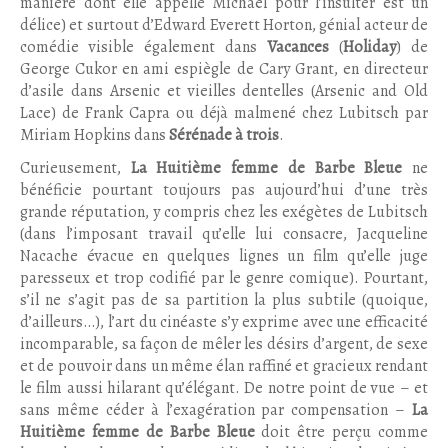
manière dont elle appelle Michael pour l’insulter est un
délice) et surtout d’Edward Everett Horton, génial acteur de
comédie visible également dans
Vacances
(
Holiday
) de
George Cukor en ami espiègle de Cary Grant, en directeur
d’asile dans Arsenic et vieilles dentelles (Arsenic and Old
Lace) de Frank Capra ou déjà malmené chez Lubitsch par
Miriam Hopkins dans
Sérénade à trois
.
Curieusement,
La Huitième femme de Barbe Bleue
ne
bénéficie pourtant toujours pas aujourd’hui d’une très
grande réputation, y compris chez les exégètes de Lubitsch
(dans l’imposant travail qu’elle lui consacre, Jacqueline
Nacache évacue en quelques lignes un film qu’elle juge
paresseux et trop codifié par le genre comique). Pourtant,
s’il ne s’agit pas de sa partition la plus subtile (quoique,
d’ailleurs…), l’art du cinéaste s’y exprime avec une efficacité
incomparable, sa façon de mêler les désirs d’argent, de sexe
et de pouvoir dans un même élan raffiné et gracieux rendant
le film aussi hilarant qu’élégant. De notre point de vue – et
sans même céder à l’exagération par compensation –
La
Huitième femme de Barbe Bleue
doit être perçu comme