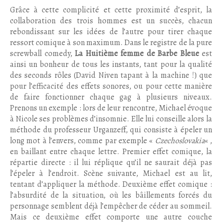
Grâce à cette complicité et cette proximité d’esprit, la
collaboration des trois hommes est un succès, chacun
rebondissant sur les idées de l’autre pour tirer chaque
ressort comique à son maximum. Dans le registre de la pure
screwball comedy,
La Huitième femme de Barbe Bleue
est
ainsi un bonheur de tous les instants, tant pour la qualité
des seconds rôles (David Niven tapant à la machine !) que
pour l’efficacité des effets sonores, ou pour cette manière
de faire fonctionner chaque gag à plusieurs niveaux.
Prenons un exemple : lors de leur rencontre, Michael évoque
à Nicole ses problèmes d’insomnie. Elle lui conseille alors la
méthode du professeur Urganzeff, qui consiste à épeler un
long mot à l’envers, comme par exemple «
Czechoslovakia
« ,
en baillant entre chaque lettre. Premier effet comique, la
répartie directe : il lui réplique qu’il ne saurait déjà pas
l’épeler à l’endroit. Scène suivante, Michael est au lit,
tentant d’appliquer la méthode. Deuxième effet comique :
l’absurdité de la situation, où les bâillements forcés du
personnage semblent déjà l’empêcher de céder au sommeil.
Mais ce deuxième effet comporte une autre couche