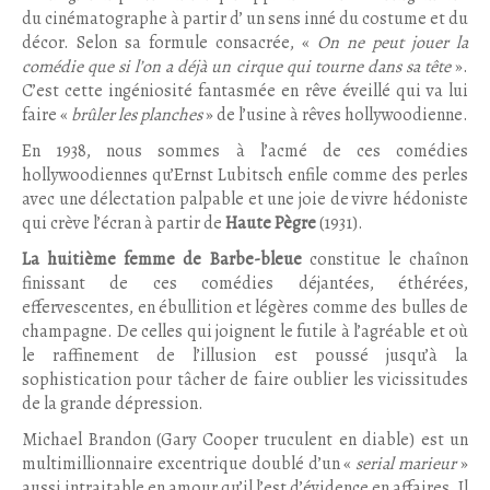
du cinématographe à partir d’ un sens inné du costume et du
décor. Selon sa formule consacrée, «
On ne peut jouer la
comédie que si l’on a déjà un cirque qui tourne dans sa tête
».
C’est cette ingéniosité fantasmée en rêve éveillé qui va lui
faire «
brûler les planches
» de l’usine à rêves hollywoodienne.
En 1938, nous sommes à l’acmé de ces comédies
hollywoodiennes qu’Ernst Lubitsch enfile comme des perles
avec une délectation palpable et une joie de vivre hédoniste
qui crève l’écran à partir de
Haute Pègre
(1931).
La huitième femme de Barbe-bleue
constitue le chaînon
finissant de ces comédies déjantées, éthérées,
effervescentes, en ébullition et légères comme des bulles de
champagne. De celles qui joignent le futile à l’agréable et où
le raffinement de l’illusion est poussé jusqu’à la
sophistication pour tâcher de faire oublier les vicissitudes
de la grande dépression.
Michael Brandon (Gary Cooper truculent en diable) est un
multimillionnaire excentrique doublé d’un «
serial marieur
»
aussi intraitable en amour qu’il l’est d’évidence en affaires. Il