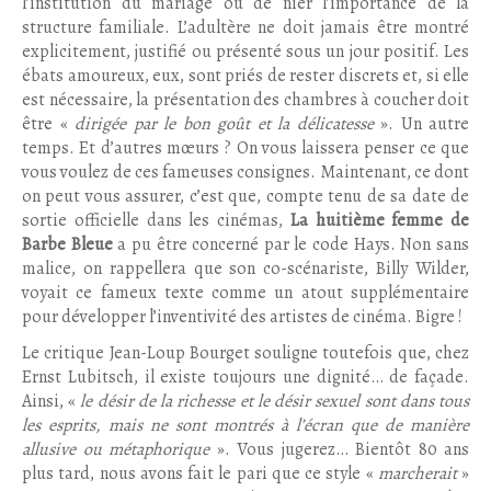
l’institution du mariage ou de nier l’importance de la
structure familiale. L’adultère ne doit jamais être montré
explicitement, justifié ou présenté sous un jour positif. Les
ébats amoureux, eux, sont priés de rester discrets et, si elle
est nécessaire, la présentation des chambres à coucher doit
être «
dirigée par le bon goût et la délicatesse
». Un autre
temps. Et d’autres mœurs ? On vous laissera penser ce que
vous voulez de ces fameuses consignes. Maintenant, ce dont
on peut vous assurer, c’est que, compte tenu de sa date de
sortie officielle dans les cinémas,
La huitième femme de
Barbe Bleue
a pu être concerné par le code Hays. Non sans
malice, on rappellera que son co-scénariste, Billy Wilder,
voyait ce fameux texte comme un atout supplémentaire
pour développer l’inventivité des artistes de cinéma. Bigre !
Le critique Jean-Loup Bourget souligne toutefois que, chez
Ernst Lubitsch, il existe toujours une dignité… de façade.
Ainsi, «
le désir de la richesse et le désir sexuel sont dans tous
les esprits, mais ne sont montrés à l’écran que de manière
allusive ou métaphorique
». Vous jugerez… Bientôt 80 ans
plus tard, nous avons fait le pari que ce style «
marcherait
»