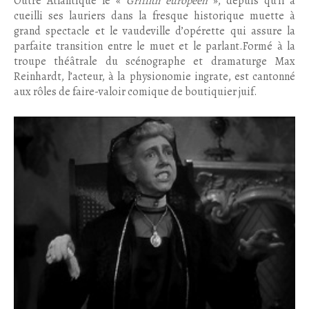
Outre Atlantique le «
Griffith européen
», depuis qu’il a
cueilli ses lauriers dans la fresque historique muette à
grand spectacle et le vaudeville d’opérette qui assure la
parfaite transition entre le muet et le parlant.Formé à la
troupe théâtrale du scénographe et dramaturge Max
Reinhardt, l’acteur, à la physionomie ingrate, est cantonné
aux rôles de faire-valoir comique de boutiquier juif.