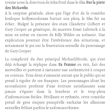
tourne sous la direction de John Ford dans le film
Sur la piste
des Mohawks
.
A la surprise générale, alors que l’âge d’or de la comédie
loufoque hollywoodienne battait son plein, le film fut un
échec. Malgré la présence des stars Claudette Colbert et
Gary Cooper au générique, du maestro Ernst Lubitsch à la
mise en scène ou encore de Billy Wilder au scénario. Une
explication pourrait être l’irrévérence des situations, et
notamment le jeu sur la frustration sexuelle du personnage
de Gary Cooper.
La complicité du duo principal Michael/Nicole, qui s’est
déjà échangé la réplique dans
Sa Femme
en 1931, fait des
merveilles et parvient à instaurer une authenticité à couper
au couteau. Tous deux s’amusent autant que le public qui se
prend à rigoler de ces frasques. Les personnages (dont les
secondaires) profitent d’une écriture satisfaisante sans
jamais s’égarer dans la lourdeur et le trop-plein
d’informations futiles. Pétillante et rythmée, cette comédie
prend de gros risques puisqu’elle enchaîne les allusions
sexuelles frôlant parfois le sadomasochisme.