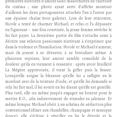
premières histoires d’amour sado-masochistes de l’histoire
du cinéma ; une photo ayant servi d’affiche montrait
d’ailleurs les deux protagonistes attachés l’un à l’autre par
une épaisse chaîne (voir galerie). Lors de leur rencontre,
Nicole a tenté de charmer Michael, et celui-ci l’a dépassée
en l’ignorant – une fois courtisée, la jeune femme revêche le
lui fait payer. La deuxième partie du film s’attache ainsi à
décrire une relation passionnée n’arrivant à s’exprimer que
dans la violence et l’humiliation. Nicole et Michael s’aiment,
mais ils jouent à se détester, à se brutaliser même. A
plusieurs reprises, leur amour semble consolidé de la
douleur qu’ils en viennent à ressentir : après avoir feuilleté
La Mégère apprivoisée, il vient la gifler puis la fesser.
Lorsqu’elle soigne la blessure qu’elle lui a infligée en le
mordant avec de la teinture d’iode, et qu’elle lui demande si
cela lui fait mal, il lui sourit en lui disant qu’elle est gentille.
Plus tard, elle ira même jusqu’à engager un boxeur pour le
mettre K.O., afin indirectement de stimuler sa jalousie. Et
même lorsque Michael obéit à un schéma de séduction plus
conventionnel (dîner aux chandelles, champagne et musique
douce), elle s’échine à réveiller en lui le dégoût et la