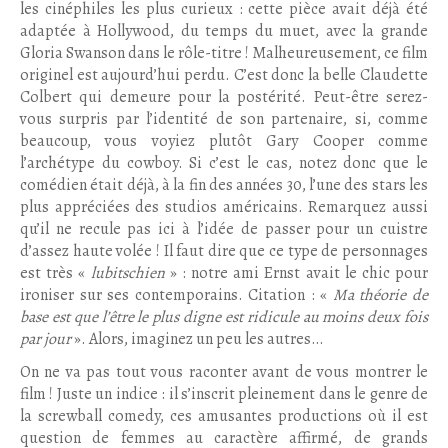
les cinéphiles les plus curieux : cette pièce avait déjà été
adaptée à Hollywood, du temps du muet, avec la grande
Gloria Swanson dans le rôle-titre ! Malheureusement, ce film
originel est aujourd’hui perdu. C’est donc la belle Claudette
Colbert qui demeure pour la postérité. Peut-être serez-
vous surpris par l’identité de son partenaire, si, comme
beaucoup, vous voyiez plutôt Gary Cooper comme
l’archétype du cowboy. Si c’est le cas, notez donc que le
comédien était déjà, à la fin des années 30, l’une des stars les
plus appréciées des studios américains. Remarquez aussi
qu’il ne recule pas ici à l’idée de passer pour un cuistre
d’assez haute volée ! Il faut dire que ce type de personnages
est très «
lubitschien
» : notre ami Ernst avait le chic pour
ironiser sur ses contemporains. Citation : «
Ma théorie de
base est que l’être le plus digne est ridicule au moins deux fois
par jour
». Alors, imaginez un peu les autres…
On ne va pas tout vous raconter avant de vous montrer le
film ! Juste un indice : il s’inscrit pleinement dans le genre de
la screwball comedy, ces amusantes productions où il est
question de femmes au caractère affirmé, de grands