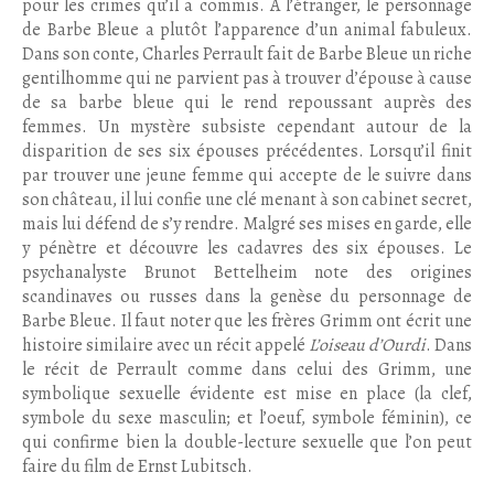
pour les crimes qu’il a commis. A l’étranger, le personnage
de Barbe Bleue a plutôt l’apparence d’un animal fabuleux.
Dans son conte, Charles Perrault fait de Barbe Bleue un riche
gentilhomme qui ne parvient pas à trouver d’épouse à cause
de sa barbe bleue qui le rend repoussant auprès des
femmes. Un mystère subsiste cependant autour de la
disparition de ses six épouses précédentes. Lorsqu’il finit
par trouver une jeune femme qui accepte de le suivre dans
son château, il lui confie une clé menant à son cabinet secret,
mais lui défend de s’y rendre. Malgré ses mises en garde, elle
y pénètre et découvre les cadavres des six épouses. Le
psychanalyste Brunot Bettelheim note des origines
scandinaves ou russes dans la genèse du personnage de
Barbe Bleue. Il faut noter que les frères Grimm ont écrit une
histoire similaire avec un récit appelé
L’oiseau d’Ourdi
. Dans
le récit de Perrault comme dans celui des Grimm, une
symbolique sexuelle évidente est mise en place (la clef,
symbole du sexe masculin; et l’oeuf, symbole féminin), ce
qui confirme bien la double-lecture sexuelle que l’on peut
faire du film de Ernst Lubitsch.