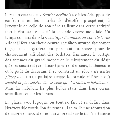
Il est un enfant du «
Sentier berlinois
» où les échoppes de
confection et les marchands d’étoffes prospèrent, à
l’exemple de celle de son père tailleur dans cette activité
textile florissante jusqu’à la seconde guerre mondiale. Un
temps commis dans la «
boutique (familiale) au coin de la rue
» dont il fera son chef d’oeuvre
The Shop around the corner
(1939), il en gardera un penchant prononcé pour le
chatoiement affriolant des toilettes féminines, le vertige
des femmes du grand monde et le miroitement du désir
qu’elles suscitent ; ce plaisir épicurien des sens, la démesure
et le goût du décorum. Il se construit un rêve «
de toutes
pièces
» et aurait pu faire sienne la formule célèbre : «
la
société la plus spirituelle est celle que les tailleurs habillent
».
Mais lui habillera les plus belles stars dans leurs écrins
scintillants et sur les écrans.
En phase avec l’époque où tout se fait et se défait dans
l’irréversible tourbillon du temps, il se taille une réputation
de magicien providentiel qui apprend sur le tas l’ingénierie