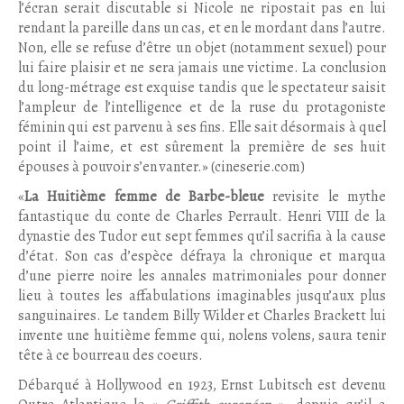
l’écran serait discutable si Nicole ne ripostait pas en lui
rendant la pareille dans un cas, et en le mordant dans l’autre.
Non, elle se refuse d’être un objet (notamment sexuel) pour
lui faire plaisir et ne sera jamais une victime. La conclusion
du long-métrage est exquise tandis que le spectateur saisit
l’ampleur de l’intelligence et de la ruse du protagoniste
féminin qui est parvenu à ses fins. Elle sait désormais à quel
point il l’aime, et est sûrement la première de ses huit
épouses à pouvoir s’en vanter.» (cineserie.com)
«
La Huitième femme de Barbe-bleue
revisite le mythe
fantastique du conte de Charles Perrault. Henri VIII de la
dynastie des Tudor eut sept femmes qu’il sacrifia à la cause
d’état. Son cas d’espèce défraya la chronique et marqua
d’une pierre noire les annales matrimoniales pour donner
lieu à toutes les affabulations imaginables jusqu’aux plus
sanguinaires. Le tandem Billy Wilder et Charles Brackett lui
invente une huitième femme qui, nolens volens, saura tenir
tête à ce bourreau des coeurs.
Débarqué à Hollywood en 1923, Ernst Lubitsch est devenu