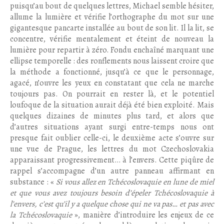
puisqu’au bout de quelques lettres, Michael semble hésiter,
allume la lumière et vérifie l’orthographe du mot sur une
gigantesque pancarte installée au bout de son lit. Il la lit, se
concentre, vérifie mentalement et éteint de nouveau la
lumière pour repartir à zéro. Fondu enchaîné marquant une
ellipse temporelle : des ronflements nous laissent croire que
la méthode a fonctionné, jusqu’à ce que le personnage,
agacé, n’ouvre les yeux en constatant que cela ne marche
toujours pas. On pourrait en rester là, et le potentiel
loufoque de la situation aurait déjà été bien exploité. Mais
quelques dizaines de minutes plus tard, et alors que
d’autres situations ayant surgi entre-temps nous ont
presque fait oublier celle-ci, le deuxième acte s’ouvre sur
une vue de Prague, les lettres du mot Czechoslovakia
apparaissant progressivement… à l’envers. Cette piqûre de
rappel s’accompagne d’un autre panneau affirmant en
substance : «
Si vous allez en Tchécoslovaquie en lune de miel
et que vous avez toujours besoin d’épeler Tchécoslovaquie à
l’envers, c’est qu’il y a quelque chose qui ne va pas… et pas avec
la Tchécoslovaquie
», manière d’introduire les enjeux de ce