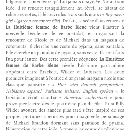
fulgurante, la meilleure qu’il ait jamais imaginée. Notant son
idée, il se rendort tranquillement. Au réveil, se hâtant de
relire ses notes, il découvre les trois seuls mots : «
Boy meets
girl
» (
garçon rencontre fille
). De fait, la scène d’ouverture de
La Huitième femme de Barbe Bleue
vient illustrer à
merveille l’évidence de ce postulat, en organisant la
rencontre de Nicole et de Michael dans un magasin de
vêtements. Il cherche une veste de pyjama, sans pantalon.
Elle cherche un pantalon de pyjama, sans veste. Ils sont faits
l’un pour l’autre. Dès cette première séquence,
La Huitième
femme de Barbe Bleue
révèle l’alchimie particulière
s’opérant entre Brackett, Wilder et Lubitsch. Les deux
premiers imaginent à l’entrée d’un grand magasin niçois une
classique pancarte : «
Hier wird deutsch gesrprochen.
Hablamos espanol. Parliamo italiano. English spoken
», le
troisième vient rajouter «
American understood
» pour
provoquer le rire dès le quatrième plan du film. Et si Billy
Wilder avouera des années plus tard s’être inspiré de ses
propres pratiques nocturnes pour imaginer le personnage
de Michael Brandon dormant sans pantalon de pyjama,
l’illustration de cette idée, à travers les coups de téléphone