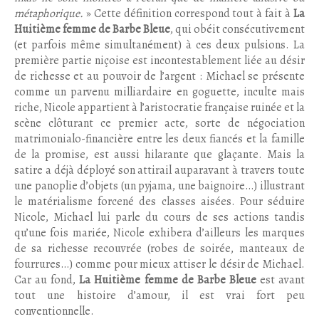
métaphorique.
» Cette définition correspond tout à fait à
La
Huitième femme de Barbe Bleue
, qui obéit consécutivement
(et parfois même simultanément) à ces deux pulsions. La
première partie niçoise est incontestablement liée au désir
de richesse et au pouvoir de l’argent : Michael se présente
comme un parvenu milliardaire en goguette, inculte mais
riche, Nicole appartient à l’aristocratie française ruinée et la
scène clôturant ce premier acte, sorte de négociation
matrimonialo-financière entre les deux fiancés et la famille
de la promise, est aussi hilarante que glaçante. Mais la
satire a déjà déployé son attirail auparavant à travers toute
une panoplie d’objets (un pyjama, une baignoire…) illustrant
le matérialisme forcené des classes aisées. Pour séduire
Nicole, Michael lui parle du cours de ses actions tandis
qu’une fois mariée, Nicole exhibera d’ailleurs les marques
de sa richesse recouvrée (robes de soirée, manteaux de
fourrures…) comme pour mieux attiser le désir de Michael.
Car au fond,
La Huitième femme de Barbe Bleue
est avant
tout une histoire d’amour, il est vrai fort peu
conventionnelle.