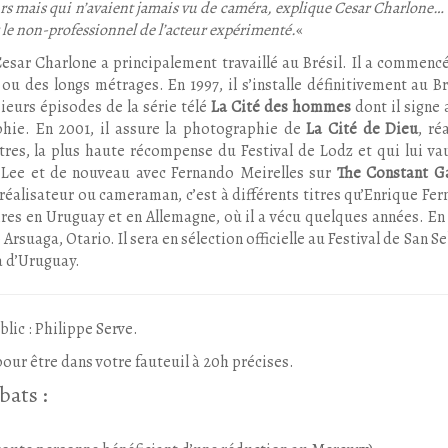
cteurs mais qui n’avaient jamais vu de caméra, explique Cesar Charlone…
r le non-professionnel de l’acteur expérimenté.
«
Cesar Charlone a principalement travaillé au Brésil. Il a commencé
 des longs métrages. En 1997, il s’installe définitivement au Bré
sieurs épisodes de la série télé
La Cité des hommes
dont il signe 
aphie. En 2001, il assure la photographie de
La Cité de Dieu
, ré
utres, la plus haute récompense du Festival de Lodz et qui lui vau
e Lee et de nouveau avec Fernando Meirelles sur
The Constant G
réalisateur ou cameraman, c’est à différents titres qu’Enrique Fe
res en Uruguay et en Allemagne, où il a vécu quelques années. En 
Arsuaga, Otario. Il sera en sélection officielle au Festival de San S
ma d’Uruguay.
lic : Philippe Serve.
our être dans votre fauteuil à 20h précises.
bats :