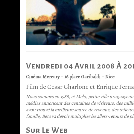
Vendredi 04 Avril 2008 À 20
Cinéma Mercury – 16 place Garibaldi – Nice
Film de Cesar Charlone et Enrique Fern
Nous sommes en 1988, et Melo, petite ville uruguayenne à
médias annoncent des centaines de visiteurs, des mill
avoir trouvé la meilleure source de revenus, des toilettes
famille, Beto va devoir multiplier les allers-retours de 
Sur Le Web