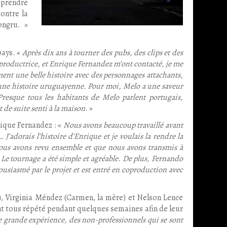
 prendre
ontre la
ongru. »
pays. «
Après dix ans à tourner des pubs, des clips et des
la productrice, et Enrique Fernandez m’ont contacté, je me
ement une belle histoire avec des personnages attachants,
c une histoire uruguayenne. Pour moi, Melo a une saveur
 Presque tous les habitants de Melo parlent portugais,
t de suite senti à la maison
. »
ique Fernandez : «
Nous avons beaucoup travaillé avant
J’adorais l’histoire d’Enrique et je voulais la rendre la
 nous avons revu ensemble et que nous avons transmis à
. Le tournage a été simple et agréable. De plus, Fernando
thousiasmé par le projet et est entré en coproduction avec
), Virginia Méndez (Carmen, la mère) et Nelson Lence
ont tous répété pendant quelques semaines afin de leur
e grande expérience, des non-professionnels qui se sont