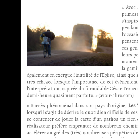
«
Avec 
primesa
s’inspi
pendant
l’occas
pensent
ces gen
leurs p
moments
la gami
également en exergue l’inutilité de l’Eglise, ainsi q
très efficace lorsque l’importance de cet événemen
l’interprétation inspirée du formidable César Troncos
demi-heure quasiment parfaite. » (avoir-alire.com)
« Succès phénoménal dans son pays d’origine,
Les 
lorsqu’il s’agit de décrire le quotidien difficile de ce
se contenter de jouer la carte d’un pathos un rien
réalisateur préfère emprunter de nombreux chemins 
accélérer au gré des (très) nombreuses péripéties d