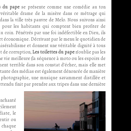
es du pape
se présente comme une comédie au ton
n véritable drame de la misère dans ce métrage qui
dans la ville très pauvre de Melo. Nous suivons ainsi
 pour les habitants qui comptent bien profiter de
u coin. Pénétrés par une foi indéfectible en Dieu, ils
x et économique. Décrivant par le menu le quotidien de
misérabilisme et donnent une véritable dignité à tous
et de corruption,
Les toilettes du pape
n’oublie pas les
 vie meilleure (la séquence à moto ou les espoirs de
ement terrible dans son constat d’échec, mais elle met
constante des médias est également dénoncée de manière
le photographie, une musique savamment distillée et
attendu finit
par prendre aux tripes dans une dernière
enchanté
acilement
iate, le
entir ou
s chaque