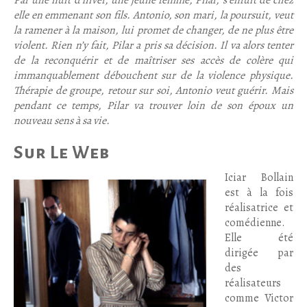
Par une nuit d’hiver, une jeune femme, Pilar, s’enfuit de chez
elle en emmenant son fils. Antonio, son mari, la poursuit, veut
la ramener à la maison, lui promet de changer, de ne plus être
violent. Rien n’y fait, Pilar a pris sa décision. Il va alors tenter
de la reconquérir et de maîtriser ses accès de colère qui
immanquablement débouchent sur de la violence physique.
Thérapie de groupe, retour sur soi, Antonio veut guérir. Mais
pendant ce temps, Pilar va trouver loin de son époux un
nouveau sens à sa vie.
Sur Le Web
I
ciar Bollain
est à la fois
réalisatrice et
comédienne.
Elle été
dirigée par
des
réalisateurs
comme Victor