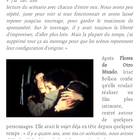
« j’ai fait une
lecture du scénario avec chacun d’entre eux. Nous avons peu
répété, juste pour voir si tout fonctionnait et avons laissé
reposer jusqu’au tournage, pour garder le maximum de
spontanéité. Sur le tournage, il y avait toujours la liberté
d’improviser, d’aller plus loin. Mais la plupart du temps, j’ai
supprimé tout ça au montage pour que les scènes reprennent
leur configuration d’origine
. »
Après
Flores
de Otro
Mundo
, Iciar
Bollain confie
qu’elle voulait
réaliser un
film plus
intimiste,
centré autour
de quelques
personnages. Elle avait le sujet déja en tête depuis quelques
temps : »
il y a quatre ans, avec ma co-scénariste, nous avions