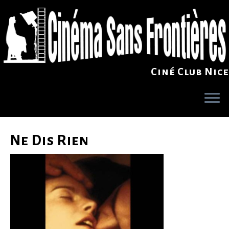
Ciné Club Nice
Skip
to
Ne Dis Rien
content