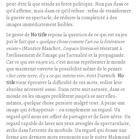
peut-être là que réside sa force politique. Non pas dans ce
qu’il affirme, mais dans ce qu’il refuse : refus de transformer
la guerre en spectacle, de réduire la complexité à des
images immédiatement lisibles.
Le geste de
No title
repose la question de ce qui est en jeu
par le fait que «
quelque chose comme l’art ou la littérature
existe
» (Maurice Blanchot,
L’espace littéraire
) résistant à
l’avilissement de l’image par l’actualité et la propagande.
Car ce qui est en jeu ici, c’est moins représenter le monde
que maintenir ouverte la possibilité même de le penser.
«
Sur cette terre, il y a ce qui mérite vie
», écrit Darwich.
No
title
vient éprouver la difficulté de ces mots, redire leur
absolue nécessité aussi. Dans cette nuit saturée, dans ce
monde où les images prolifèrent jusqu’à se nier elles-
mêmes, quelque chose persiste malgré tout. A peine une
image qui échapperait – ou simplement un regard. Un
regard qu’il nous est offert de partager et de faire nôtre. Un
regard capable de laver nos yeux aveuglés de spectaculaire,
avilis dans l’attente du morbide. Un regard qui donne une
forme aux derniers mots prononcés par le poète Mahmoud