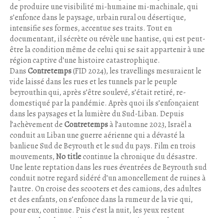
de produire une visibilité mi-humaine mi-machinale, qui
s’enfonce dans le paysage, urbain rural ou désertique,
intensifie ses formes, accentue ses traits. Tout en
documentant, il sécrète ou révèle une hantise, qui est peut-
être la condition même de celui qui se sait appartenir à une
région captive d’une histoire catastrophique.
Dans
Contretemps
(FID 2024), les travellings mesuraient le
vide laissé dans les rues et les tunnels par le peuple
beyrouthin qui, après s’être soulevé, s’était retiré, re-
domestiqué par la pandémie. Après quoi ils s’enfonçaient
dans les paysages et la lumière du Sud-Liban. Depuis
l’achèvement de
Contretemps
à l’automne 2023, Israël a
conduit au Liban une guerre aérienne qui a dévasté la
banlieue Sud de Beyrouth et le sud du pays. Film en trois
mouvements,
No title
continue la chronique du désastre.
Une lente reptation dans les rues éventrées de Beyrouth sud
conduit notre regard sidéré d’un amoncellement de ruines à
l’autre. On croise des scooters et des camions, des adultes
et des enfants, on s’enfonce dans la rumeur de la vie qui,
pour eux, continue. Puis c’est la nuit, les yeux restent