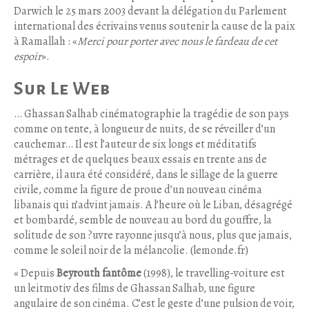
Darwich le 25 mars 2003 devant la délégation du Parlement
international des écrivains venus soutenir la cause de la paix
à Ramallah : «
Merci pour porter avec nous le fardeau de cet
espoir
».
Sur Le Web
… Ghassan Salhab cinématographie la tragédie de son pays
comme on tente, à longueur de nuits, de se réveiller d’un
cauchemar… Il est l’auteur de six longs et méditatifs
métrages et de quelques beaux essais en trente ans de
carrière, il aura été considéré, dans le sillage de la guerre
civile, comme la figure de proue d’un nouveau cinéma
libanais qui n’advint jamais. A l’heure où le Liban, désagrégé
et bombardé, semble de nouveau au bord du gouffre, la
solitude de son ?uvre rayonne jusqu’à nous, plus que jamais,
comme le soleil noir de la mélancolie. (lemonde.fr)
« Depuis
Beyrouth fantôme
(1998), le travelling-voiture est
un leitmotiv des films de Ghassan Salhab, une figure
angulaire de son cinéma. C’est le geste d’une pulsion de voir,