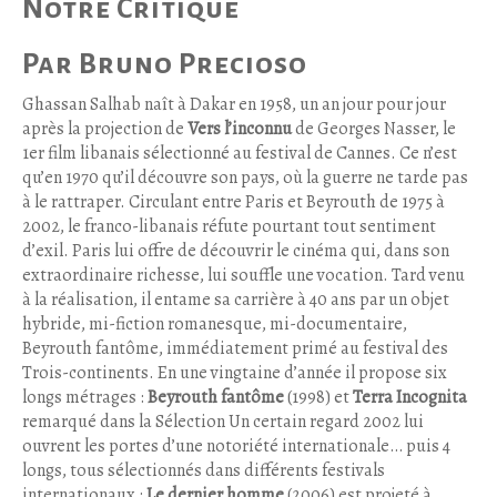
Notre Critique
Par Bruno Precioso
Ghassan Salhab naît à Dakar en 1958, un an jour pour jour
après la projection de
Vers l’inconnu
de Georges Nasser, le
1er film libanais sélectionné au festival de Cannes. Ce n’est
qu’en 1970 qu’il découvre son pays, où la guerre ne tarde pas
à le rattraper. Circulant entre Paris et Beyrouth de 1975 à
2002, le franco-libanais réfute pourtant tout sentiment
d’exil. Paris lui offre de découvrir le cinéma qui, dans son
extraordinaire richesse, lui souffle une vocation. Tard venu
à la réalisation, il entame sa carrière à 40 ans par un objet
hybride, mi-fiction romanesque, mi-documentaire,
Beyrouth fantôme, immédiatement primé au festival des
Trois-continents. En une vingtaine d’année il propose six
longs métrages :
Beyrouth fantôme
(1998) et
Terra Incognita
remarqué dans la Sélection Un certain regard 2002 lui
ouvrent les portes d’une notoriété internationale… puis 4
longs, tous sélectionnés dans différents festivals
internationaux :
Le dernier homme
(2006) est projeté à