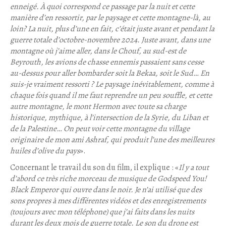
enneigé. À quoi correspond ce passage par la nuit et cette
manière d’en ressortir, par le paysage et cette montagne-là, au
loin? La nuit, plus d’une en fait, c’était juste avant et pendant la
guerre totale d’octobre-novembre 2024. Juste avant, dans une
montagne où j’aime aller, dans le Chouf, au sud-est de
Beyrouth, les avions de chasse ennemis passaient sans cesse
au-dessus pour aller bombarder soit la Bekaa, soit le Sud… En
suis-je vraiment ressorti ? Le paysage inévitablement, comme à
chaque fois quand il me faut reprendre un peu souffle, et cette
autre montagne, le mont Hermon avec toute sa charge
historique, mythique, à l’intersection de la Syrie, du Liban et
de la Palestine… On peut voir cette montagne du village
originaire de mon ami Ashraf, qui produit l’une des meilleures
huiles d’olive du pays
».
Concernant le travail du son du film, il explique : «
Il y a tout
d’abord ce très riche morceau de musique de Godspeed You!
Black Emperor qui ouvre dans le noir. Je n’ai utilisé que des
sons propres à mes différentes vidéos et des enregistrements
(toujours avec mon téléphone) que j’ai faits dans les nuits
durant les deux mois de guerre totale. Le son du drone est