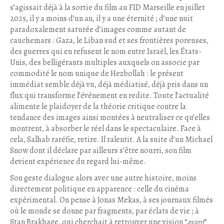
s’agissait déjà à la sortie du film au FID Marseille en juillet
2025, il y a moins d’un an, il y a une éternité ; d’une nuit
paradoxalement saturée d’images comme autant de
cauchemars : Gaza, le Liban sud et ses frontières poreuses,
des guerres qui en refusent le nom entre Israël, les États-
Unis, des belligérants multiples auxquels on associe par
commodité le nom unique de Hezbollah : le présent
immédiat semble déjà vu, déjà médiatisé, déjà pris dans un
flux qui transforme l’événement en redite. Toute l’actualité
alimente le plaidoyer de la théorie critique contre la
tendance des images ainsi montées à neutraliser ce qu’elles
montrent, à absorber le réel dans le spectaculaire. Face à
cela, Salhab raréfie, retire. Il ralentit. A la suite d’un Michael
Snow dont il déclare par ailleurs s’être nourri, son film
devient expérience du regard lui-même.
Son geste dialogue alors avec une autre histoire, moins
directement politique en apparence : celle du cinéma
expérimental. On pense à Jonas Mekas, à ses journaux filmés
où le monde se donne par fragments, par éclats de vie ; à
Stan Brakhage, qui cherchait à retrouver une vision “
avant
”