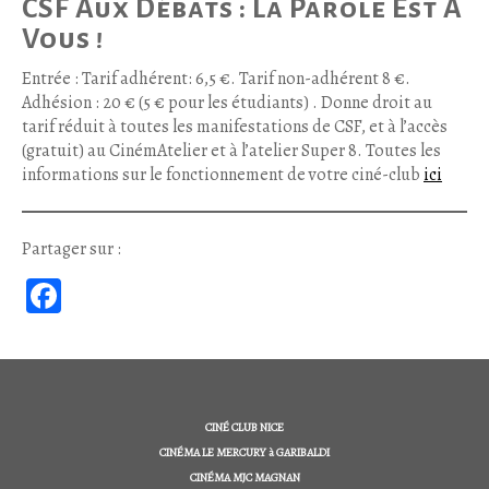
CSF Aux Débats : La Parole Est À
Vous !
Entrée : Tarif adhérent: 6,5 €. Tarif non-adhérent 8 €.
Adhésion : 20 € (5 € pour les étudiants) . Donne droit au
tarif réduit à toutes les manifestations de CSF, et à l’accès
(gratuit) au CinémAtelier et à l’atelier Super 8. Toutes les
informations sur le fonctionnement de votre ciné-club
ici
Partager sur :
Fa
ce
b
oo
k
CINÉ CLUB NICE
CINÉMA LE MERCURY à GARIBALDI
CINÉMA MJC MAGNAN