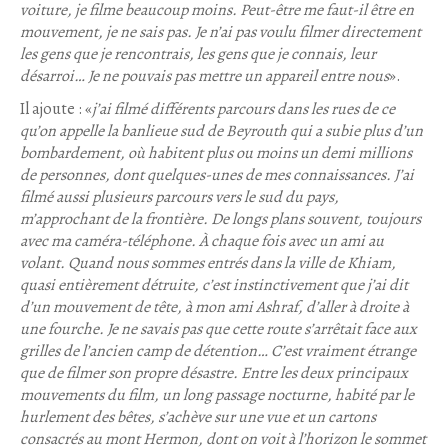
voiture, je filme beaucoup moins. Peut-être me faut-il être en
mouvement, je ne sais pas. Je n’ai pas voulu filmer directement
les gens que je rencontrais, les gens que je connais, leur
désarroi… Je ne pouvais pas mettre un appareil entre nous
».
Il ajoute : «
j’ai filmé différents parcours dans les rues de ce
qu’on appelle la banlieue sud de Beyrouth qui a subie plus d’un
bombardement, où habitent plus ou moins un demi millions
de personnes, dont quelques-unes de mes connaissances. J’ai
filmé aussi plusieurs parcours vers le sud du pays,
m’approchant de la frontière. De longs plans souvent, toujours
avec ma caméra-téléphone. À chaque fois avec un ami au
volant. Quand nous sommes entrés dans la ville de Khiam,
quasi entièrement détruite, c’est instinctivement que j’ai dit
d’un mouvement de tête, à mon ami Ashraf, d’aller à droite à
une fourche. Je ne savais pas que cette route s’arrêtait face aux
grilles de l’ancien camp de détention… C’est vraiment étrange
que de filmer son propre désastre. Entre les deux principaux
mouvements du film, un long passage nocturne, habité par le
hurlement des bêtes, s’achève sur une vue et un cartons
consacrés au mont Hermon, dont on voit à l’horizon le sommet