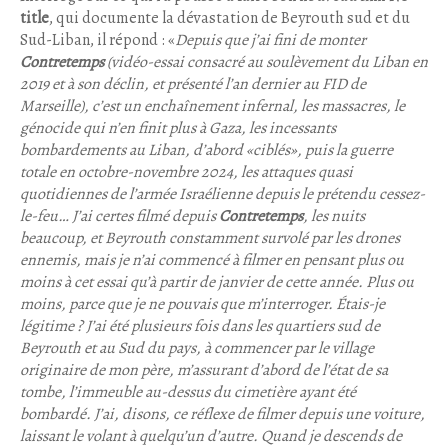
title
, qui documente la dévastation de Beyrouth sud et du
Sud-Liban, il répond : «
Depuis que j’ai fini de monter
Contretemps
(vidéo-essai consacré au soulèvement du Liban en
2019 et à son déclin, et présenté l’an dernier au FID de
Marseille), c’est un enchaînement infernal, les massacres, le
génocide qui n’en finit plus à Gaza, les incessants
bombardements au Liban, d’abord «ciblés», puis la guerre
totale en octobre-novembre 2024, les attaques quasi
quotidiennes de l’armée Israélienne depuis le prétendu cessez-
le-feu… J’ai certes filmé depuis
Contretemps
, les nuits
beaucoup, et Beyrouth constamment survolé par les drones
ennemis, mais je n’ai commencé à filmer en pensant plus ou
moins à cet essai qu’à partir de janvier de cette année. Plus ou
moins, parce que je ne pouvais que m’interroger. Étais-je
légitime ? J’ai été plusieurs fois dans les quartiers sud de
Beyrouth et au Sud du pays, à commencer par le village
originaire de mon père, m’assurant d’abord de l’état de sa
tombe, l’immeuble au-dessus du cimetière ayant été
bombardé. J’ai, disons, ce réflexe de filmer depuis une voiture,
laissant le volant à quelqu’un d’autre. Quand je descends de