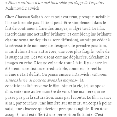
«
Nous souffrons d’un mal incurable qui s’appelle l’espoir
».
Mahmoud Darwich
Chez Ghassan Salhab, cet espoir est ténu, presque invisible.
Il ne se formule pas. Il tient peut-être simplement dans le
fait de continuer à faire des images, malgré tout. Le film,
inscrit dans une actualité brûlante (et combien plus brûlante
chaque semaine depuis sa 1ère diffusion), aurait pu céder à
la nécessité de nommer, de désigner, de prendre position,
mais il choisit une autre voie, une voie plus fragile : celle de
la suspension. Les voix sont comme déplacées, décalant les
images en écho. Rien ne coïncide tout à fait. Il y a entre les
éléments une distance irréductible, comme si le réel lui-
même s’était défait. On pense encore à Darwich : «
Et nous
aimons la vie, si nous en avons les moyens
». La
conditionnalité traverse le film. Aimer la vie, ici, suppose
d’inventer une autre manière de voir. Une manière qui ne
passe pas par la saturation, mais par l’écoute. Le film avance
ainsi, par touches ; une lumière sur un mur ; un corps à peine
saisi, une absence qui devient presque tangible. Rien n’est
assigné, tout est offert à une perception flottante. C’est