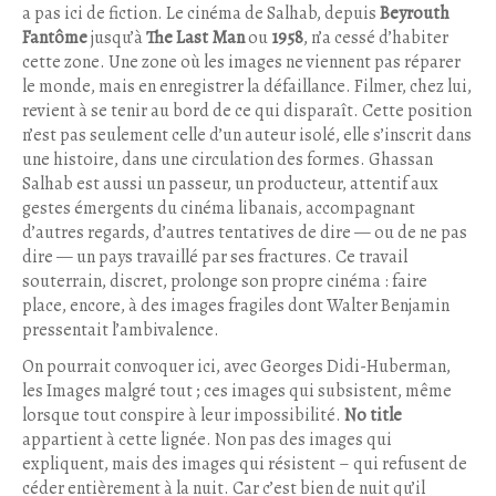
a pas ici de fiction. Le cinéma de Salhab, depuis
Beyrouth
Fantôme
jusqu’à
The Last Man
ou
1958
, n’a cessé d’habiter
cette zone. Une zone où les images ne viennent pas réparer
le monde, mais en enregistrer la défaillance. Filmer, chez lui,
revient à se tenir au bord de ce qui disparaît. Cette position
n’est pas seulement celle d’un auteur isolé, elle s’inscrit dans
une histoire, dans une circulation des formes. Ghassan
Salhab est aussi un passeur, un producteur, attentif aux
gestes émergents du cinéma libanais, accompagnant
d’autres regards, d’autres tentatives de dire — ou de ne pas
dire — un pays travaillé par ses fractures. Ce travail
souterrain, discret, prolonge son propre cinéma : faire
place, encore, à des images fragiles dont Walter Benjamin
pressentait l’ambivalence.
On pourrait convoquer ici, avec Georges Didi-Huberman,
les Images malgré tout ; ces images qui subsistent, même
lorsque tout conspire à leur impossibilité.
No title
appartient à cette lignée. Non pas des images qui
expliquent, mais des images qui résistent – qui refusent de
céder entièrement à la nuit. Car c’est bien de nuit qu’il