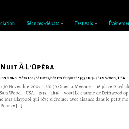
ociation
Séances-débats
Festivals
Événeme
Nuit À L’Opéra
tion
/
Long-Métrage
/
Séances/débats
étiqueté
1935
/
1h36
/
Sam Wood
/
USA
i 30 Novembre 2007 à 20h30 Cinéma Mercury – 16 place Garibal
 Sam Wood – USA – 1935 – 1h36 – vostf Le charme de Driftwood opè
che Mrs Claypool qui rêve d’évoluer avec aisance dans le petit mo
 Pour ce […]