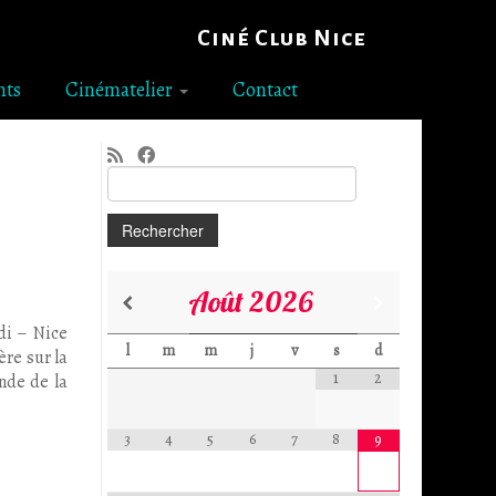
Ciné Club Nice
nts
Cinématelier
Contact
Rechercher :
Août
2026
di – Nice
l
m
m
j
v
s
d
re sur la
1
2
nde de la
3
4
5
6
7
8
9