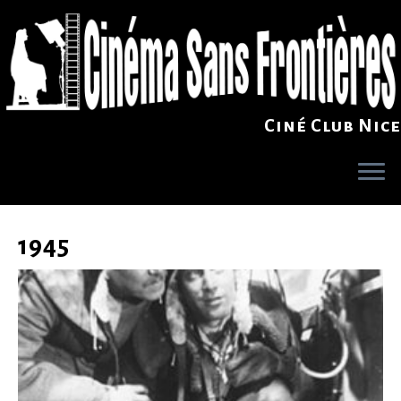
Ciné Club Nice
Skip
to
1945
content