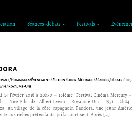
ociation
Séances-débats
Festivals
Événeme
dora
tivals/Hommages/Événement
/
Fiction
/
Long-Métrage
/
Séances/débats
étiq
ewin
/
Royaume-Uni
i 14 Février 2018 à 20h30 – 16ième Festival Cinéma Mercury –
di – Nice Film de Albert Lewin – Royaume-Uni – 1951 – 2h04 
za, un village de la côte espagnole, Pandora, une jeune Améric
ente aux riches prétendants qui la courtisent. Après […]