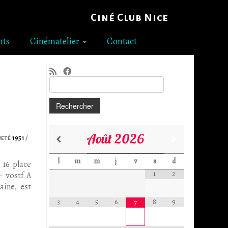
Ciné Club Nice
nts
Cinématelier
Contact
Rechercher :
Août
2026
ueté
1951
/
l
m
m
j
v
s
d
 16 place
1
2
– vostf A
aine, est
3
4
5
6
8
9
7