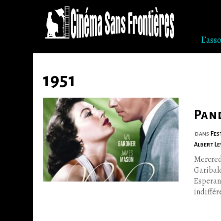
L’ass
Skip
to
1951
content
Pan
dans
Fes
Albert L
Mercred
Garibal
Esperan
indiffér