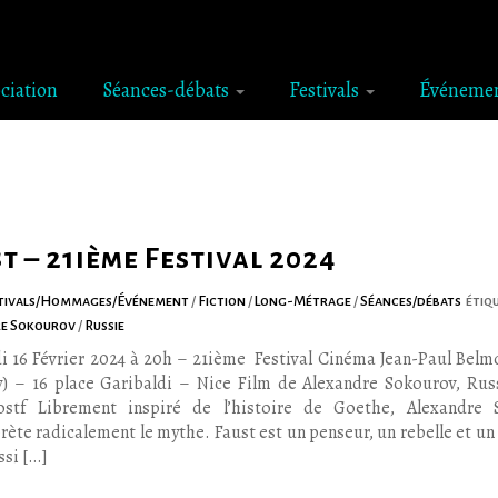
ociation
Séances-débats
Festivals
Événeme
t – 21ième Festival 2024
tivals/Hommages/Événement
/
Fiction
/
Long-Métrage
/
Séances/débats
étiq
re Sokourov
/
Russie
i 16 Février 2024 à 20h – 21ième Festival Cinéma Jean-Paul Belm
) – 16 place Garibaldi – Nice Film de Alexandre Sokourov, Russ
ostf Librement inspiré de l’histoire de Goethe, Alexandre 
rète radicalement le mythe. Faust est un penseur, un rebelle et un
ssi […]