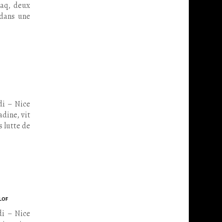
aaq, deux
 dans une
di – Nice
adine, vit
 lutte de
lof
di – Nice