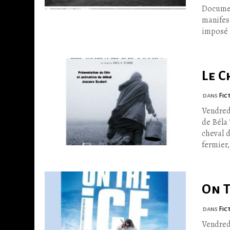
Documen
manifest
imposé 
Le C
dans
Fic
Vendred
de Béla
cheval d
fermier, 
On T
dans
Fic
Vendred