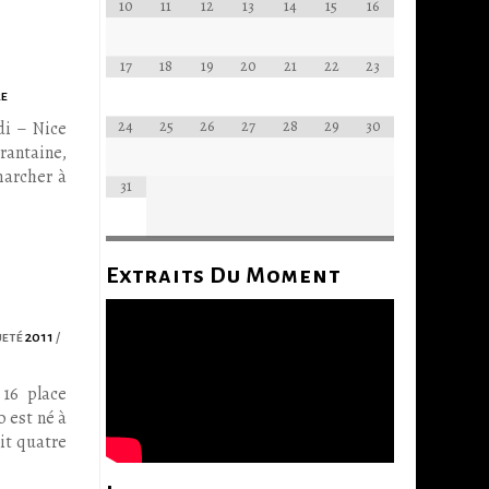
10
11
12
13
14
15
16
17
18
19
20
21
22
23
re
24
25
26
27
28
29
30
di – Nice
rantaine,
marcher à
31
Extraits Du Moment
ueté
2011
/
16 place
 est né à
oit quatre