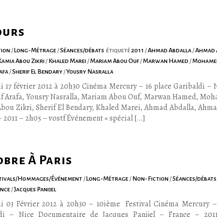
ours
tion
/
Long-Métrage
/
Séances/débats
étiqueté
2011
/
Ahmad Abdalla
/
Ahmad 
Kamia Abou Zikri
/
Khaled Marei
/
Mariam Abou Ouf
/
Marwan Hamed
/
Mohame
rafa
/
Sherif El Bendary
/
Yousry Nasralla
i 17 février 2012 à 20h30 Cinéma Mercury – 16 place Garibaldi – 
if Arafa, Yousry Nasralla, Mariam Abou Ouf, Marwan Hamed, Moh
bou Zikri, Sherif El Bendary, Khaled Marei, Ahmad Abdalla, Ahma
 2011 – 2h05 – vostf Événement « spécial […]
bre À Paris
tivals/Hommages/Événement
/
Long-Métrage
/
Non-Fiction
/
Séances/débat
ance
/
Jacques Panijel
i 03 Février 2012 à 20h30 – 10ième Festival Cinéma Mercury –
ldi – Nice Documentaire de Jacques Panijel – France – 201