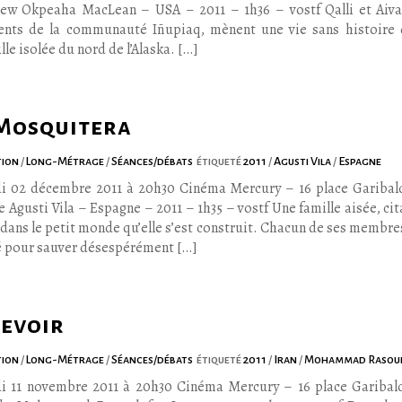
ew Okpeaha MacLean – USA – 2011 – 1h36 – vostf Qalli et Aiv
ents de la communauté Iñupiaq, mènent une vie sans histoire
ille isolée du nord de l’Alaska. […]
Mosquitera
tion
/
Long-Métrage
/
Séances/débats
étiqueté
2011
/
Agusti Vila
/
Espagne
i 02 décembre 2011 à 20h30 Cinéma Mercury – 16 place Garibal
 Agusti Vila – Espagne – 2011 – 1h35 – vostf Une famille aisée, cit
dans le petit monde qu’elle s’est construit. Chacun de ses membres
é pour sauver désespérément […]
Revoir
tion
/
Long-Métrage
/
Séances/débats
étiqueté
2011
/
Iran
/
Mohammad Rasou
i 11 novembre 2011 à 20h30 Cinéma Mercury – 16 place Garibal