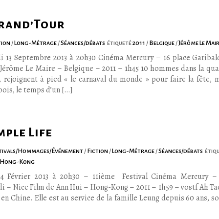
Grand’Tour
tion
/
Long-Métrage
/
Séances/débats
étiqueté
2011
/
Belgique
/
Jérôme Le Mai
i 13 Septembre 2013 à 20h30 Cinéma Mercury – 16 place Garibal
 Jérôme Le Maire – Belgique – 2011 – 1h45 10 hommes dans la qua
, rejoignent à pied « le carnaval du monde » pour faire la fête, 
bois, le temps d’un […]
mple Life
tivals/Hommages/Événement
/
Fiction
/
Long-Métrage
/
Séances/débats
étiq
Hong-Kong
4 Février 2013 à 20h30 – 11ième Festival Cinéma Mercury – 
di – Nice Film de Ann Hui – Hong-Kong – 2011 – 1h59 – vostf Ah Tao
en Chine. Elle est au service de la famille Leung depuis 60 ans, s