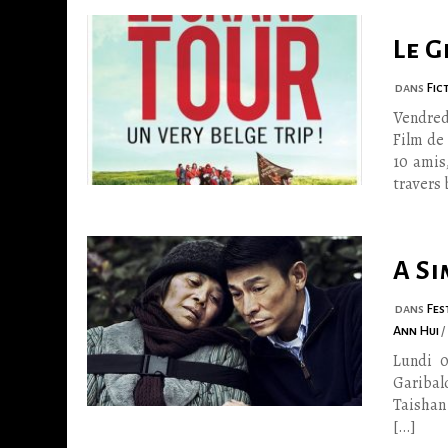
Le 
dans
Fic
Vendred
Film de
10 amis
travers 
A Si
dans
Fes
Ann Hui
/
Lundi 0
Garibal
Taishan 
[…]