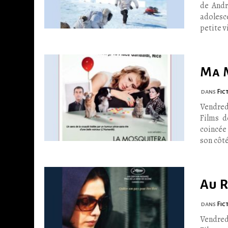
de Andr
adolesc
petite v
Ma 
dans
Fic
Vendred
Films de
coincée 
son côt
Au 
dans
Fic
Vendred