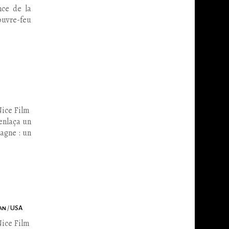
nce de la
couvre-feu
Nice Film
enlaça un
agne : un
an
/
USA
Nice Film