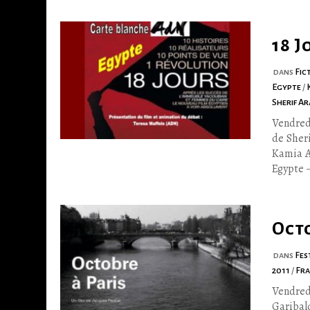
18 J
dans
Fic
Egypte
/
Sherif A
Vendred
de Sher
Kamia A
Egypte –
Octo
dans
Fes
2011
/
Fr
Vendred
Gariba