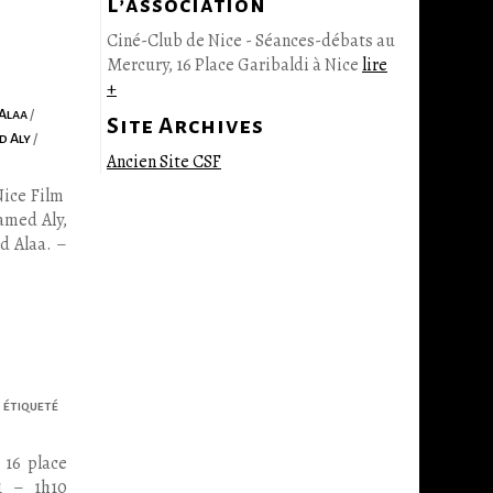
L’association
Ciné-Club de Nice - Séances-débats au
Mercury, 16 Place Garibaldi à Nice
lire
+
Alaa
/
Site Archives
d Aly
/
Ancien Site CSF
Nice Film
amed Aly,
d Alaa. –
s
étiqueté
 16 place
1 – 1h10