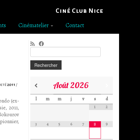
Ciné Club Nice
nts
Cinématelier
Contact
Rechercher :
Août
2026
ueté
2011
/
l
m
m
j
v
s
d
ondo (ex-
1
2
ie, 2011,
Sokourov
 pionnier,
3
4
5
6
7
9
8