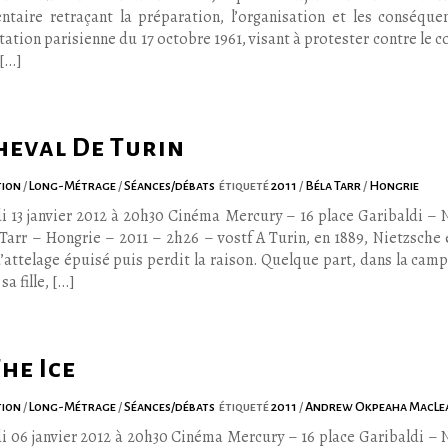
taire retraçant la préparation, l’organisation et les conséque
ation parisienne du 17 octobre 1961, visant à protester contre le 
[…]
heval De Turin
tion
/
Long-Métrage
/
Séances/débats
étiqueté
2011
/
Béla Tarr
/
Hongrie
i 13 janvier 2012 à 20h30 Cinéma Mercury – 16 place Garibaldi – 
 Tarr – Hongrie – 2011 – 2h26 – vostf A Turin, en 1889, Nietzsche 
’attelage épuisé puis perdit la raison. Quelque part, dans la camp
sa fille, […]
he Ice
tion
/
Long-Métrage
/
Séances/débats
étiqueté
2011
/
Andrew Okpeaha MacLe
i 06 janvier 2012 à 20h30 Cinéma Mercury – 16 place Garibaldi – 