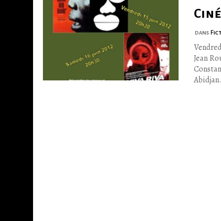
Ciné
dans
Fic
Vendred
Jean Ro
Constan
Abidjan.