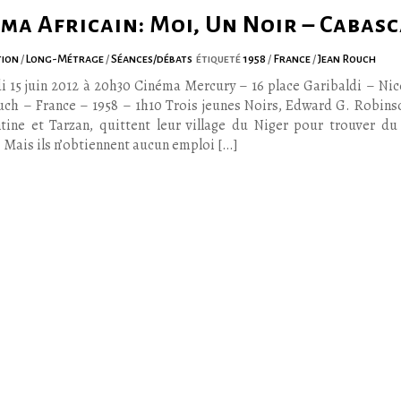
ma Africain: Moi, Un Noir – Cabas
tion
/
Long-Métrage
/
Séances/débats
étiqueté
1958
/
France
/
Jean Rouch
i 15 juin 2012 à 20h30 Cinéma Mercury – 16 place Garibaldi – Nic
uch – France – 1958 – 1h10 Trois jeunes Noirs, Edward G. Robins
tine et Tarzan, quittent leur village du Niger pour trouver du 
 Mais ils n’obtiennent aucun emploi […]