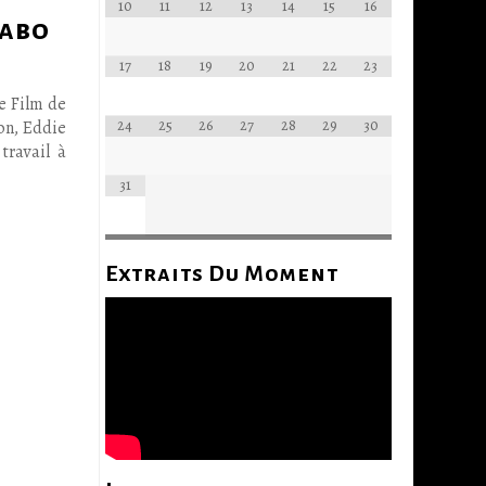
10
11
12
13
14
15
16
cabo
17
18
19
20
21
22
23
e Film de
24
25
26
27
28
29
30
on, Eddie
travail à
31
Extraits Du Moment