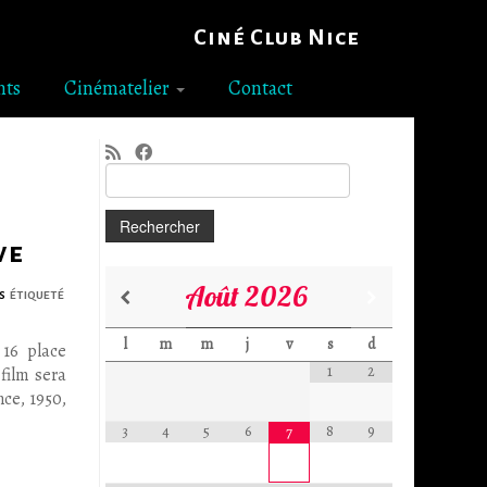
Ciné Club Nice
nts
Cinématelier
Contact
Rechercher :
ve
Août
2026
ts
étiqueté
l
m
m
j
v
s
d
16 place
1
2
film sera
ce, 1950,
3
4
5
6
8
9
7