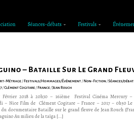
ociation
Séances-débats
Festivals
Événeme
uino – Bataille Sur Le Grand Fleu
urt-Métrage
/
Festivals/Hommages/Événement
/
Non-Fiction
/
Séances/déba
17
/
Clément Cogitare
/
France
/
Jean Rouch
5 Février 2018 à 20h30 – 16ième Festival Cinéma Mercury – 
di – Nice Film de Clément Cogitare – France – 2017 – 0h50 Le 
 du documentaire Bataille sur le grand fleuve de Jean Rouch (Fran
aguino Au milieu de la taïga […]