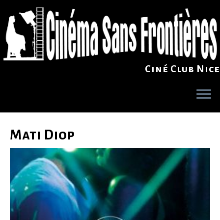
Ciné Club Nice
Skip
to
Mati Diop
content